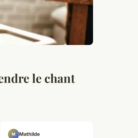
endre le chant
Mathilde
M