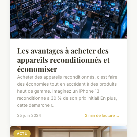
Les avantages à acheter des
appareils reconditionnés et
économiser
Acheter des appareils reconditionnés, c'est faire
des économies tout en accédant à des produits
haut de gamme. Imaginez un iPhone 13
reconditionné à 30 % de son prix initial! En plus,
cette démarche r...
25 juin 2024
2 min de lecture →
ACTU