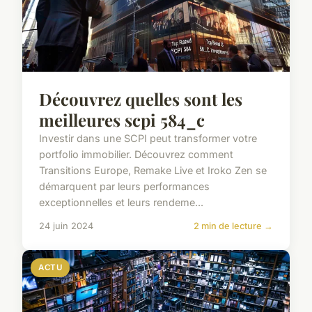
Découvrez quelles sont les
meilleures scpi 584_c
Investir dans une SCPI peut transformer votre
portfolio immobilier. Découvrez comment
Transitions Europe, Remake Live et Iroko Zen se
démarquent par leurs performances
exceptionnelles et leurs rendeme...
24 juin 2024
2 min de lecture →
ACTU