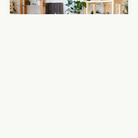
Tout savoir sur l'achat-
revente : astuces et domaines
rentables
Découvrez comment optimiser vos profits grâce
à l'achat-revente. Nous explorons des domaines
rentables comme les meubles d'occasion, les
objets électroniques et les vêtements de mode.
Enrichissez vos ...
2 juillet 2024
2 min de lecture →